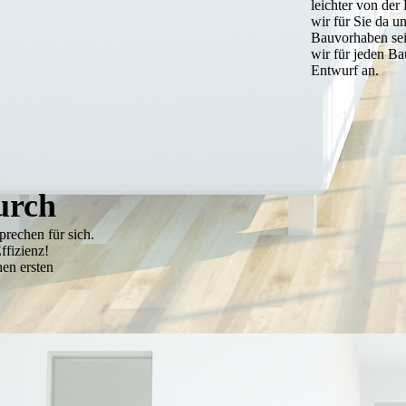
leichter von de
wir für Sie da u
Bauvorhaben sei
wir für jeden B
Entwurf an.
durch
rechen für sich.
ffizienz!
nen ersten